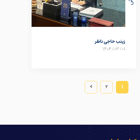
زینب حاجی ناظر
1404/03/01
1
2