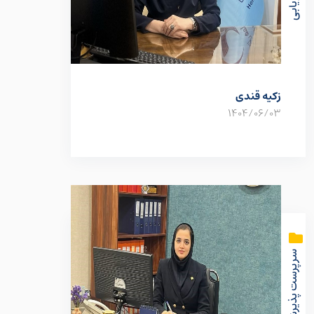
زکیه قندی
1404/06/03
سرپرست پذیرش