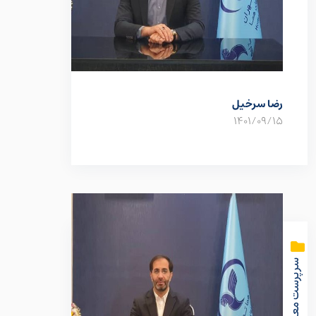
رضا سرخیل
1401/09/15
سرپرست معاونت اجرائی